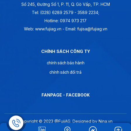
Số 245, Đường Số 1, P. 11, Q. Gò Vấp, TP. HCM
Tel: (028) 6289 2579 - 3589 2234;
Hotline:
0974 973 217
Web: www.fujiag.vn - Email: fujisa@fujiag.vn
CHÍNH SÁCH CÔNG TY
chính sách bảo hành
chính sách đổi trả
FANPAGE - FACEBOOK
Copyright © 2023
@FujiAG
. Designed by
Nina.vn
Đang online: 2
|
Tổng truy cập: 228952